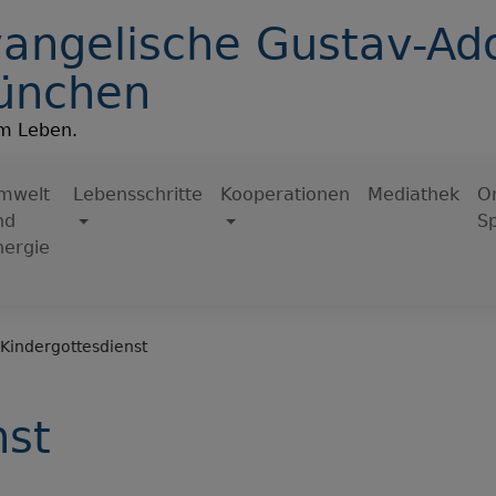
angelische Gustav-Ado
ünchen
im Leben.
mwelt
Lebensschritte
Kooperationen
Mediathek
On
nd
S
nergie
Kindergottesdienst
nst