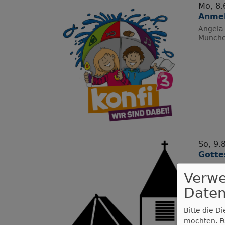
Mo, 8.6
Anmel
Angela 
Münch
So, 9.
Gotte
Pfarrer
Verw
Münch
Daten
Bitte die D
möchten.
F