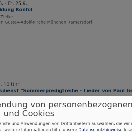
. - Fr, 25.9.
dung Konfi3
Zielke
en
Gustav-Adolf-Kirche München Ramersdorf
8. 10 Uhr
sdienst "Sommerpredigtreihe - Lieder von Paul G
 i.R. Michael Göpfert
endung von personenbezogene
en
Jesajakirche München
 und Cookies
ienste und Anwendungen von Drittanbietern auswählen, die wir
ür weitere Informationen bitte unsere
Datenschutzhinweise
lese