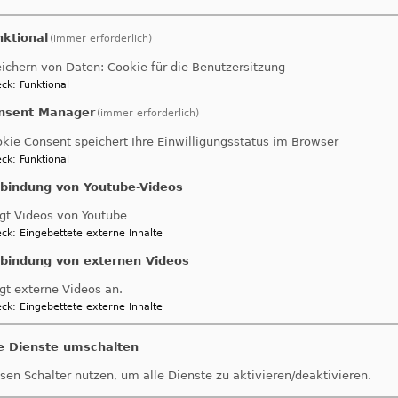
nktional
(immer erforderlich)
ichern von Daten: Cookie für die Benutzersitzung
ck
:
Funktional
nsent Manager
(immer erforderlich)
.8. 18 Uhr
kie Consent speichert Ihre Einwilligungsstatus im Browser
sdienst anders "Sommerpredigtreihe - Lieder von
ck
:
Funktional
und suche Freud.“
nbindung von Youtube-Videos
r Stefan Ammon
en
Gustav-Adolf-Kirche München Ramersdorf
gt Videos von Youtube
ck
:
Eingebettete externe Inhalte
nbindung von externen Videos
gt externe Videos an.
ck
:
Eingebettete externe Inhalte
le Dienste umschalten
sen Schalter nutzen, um alle Dienste zu aktivieren/deaktivieren.