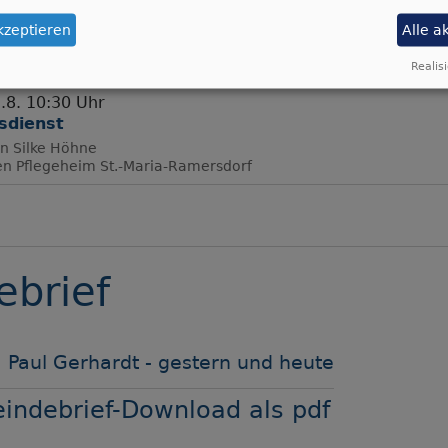
kzeptieren
Alle a
Realisi
.8. 10:30 Uhr
sdienst
in Silke Höhne
en
Pflegeheim St.-Maria-Ramersdorf
brief
 Paul Gerhardt - gestern und heute
ndebrief-Download als pdf