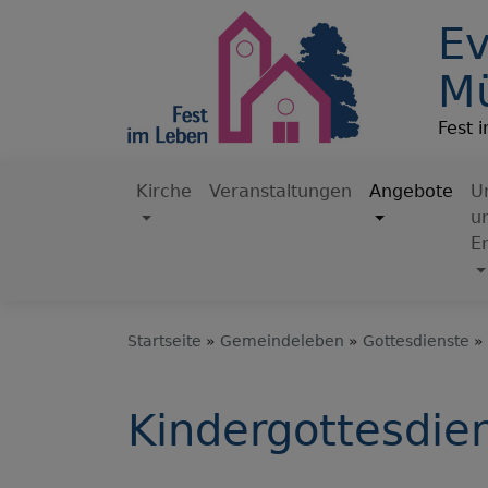
Direkt
Ev
zum
Inhalt
M
Fest 
Kirche
Veranstaltungen
Angebote
U
u
Hauptnavigation
E
Startseite
Gemeindeleben
Gottesdienste
Kindergottesdie