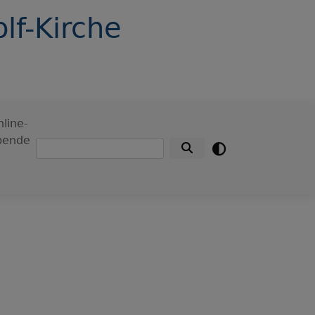
lf-Kirche
line-
pende
Suche