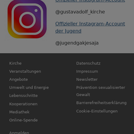
@gustavadolf_kirche
Offizieller Instagram-Account
der Jugend
@jugendgakjesaja
Hauptnavigation
Fußbereichsmenü
Kirche
Datenschutz
Veranstaltungen
Impressum
Angebote
Newsletter
Umwelt und Energie
Prävention sexualisierter
Gewalt
Lebensschritte
Barrierefreiheitserklärung
Kooperationen
Cookie-Einstellungen
Mediathek
Online-Spende
Benutzermenü
Anmelden