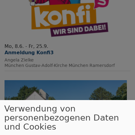
Mo, 8.6. - Fr, 25.9.
Anmeldung Konfi3
Angela Zielke
München
Gustav-Adolf-Kirche München Ramersdorf
Verwendung von
personenbezogenen Daten
und Cookies