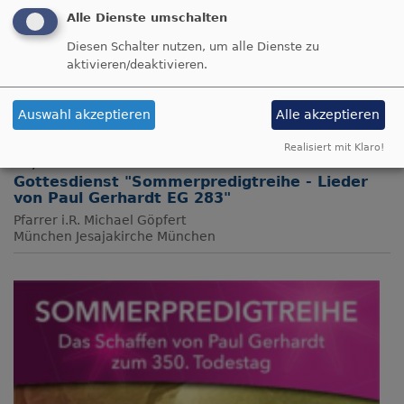
Alle Dienste umschalten
Diesen Schalter nutzen, um alle Dienste zu
aktivieren/deaktivieren.
Auswahl akzeptieren
Alle akzeptieren
Realisiert mit Klaro!
So, 9.8. 10 Uhr
Gottesdienst "Sommerpredigtreihe - Lieder
von Paul Gerhardt EG 283"
Pfarrer i.R. Michael Göpfert
München
Jesajakirche München