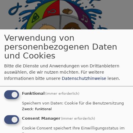
Verwendung von
personenbezogenen Daten
und Cookies
Bitte die Dienste und Anwendungen von Drittanbietern
auswählen, die wir nutzen möchten.
Für weitere
Informationen bitte unsere
Datenschutzhinweise
lesen.
Funktional
(immer erforderlich)
Mo, 8.6. - Fr, 25.9.
Speichern von Daten: Cookie für die Benutzersitzung
Anmeldung Konfi3
Zweck
:
Funktional
Angela Zielke
Consent Manager
München
Gustav-Adolf-Kirche München Ramersdorf
(immer erforderlich)
Cookie Consent speichert Ihre Einwilligungsstatus im