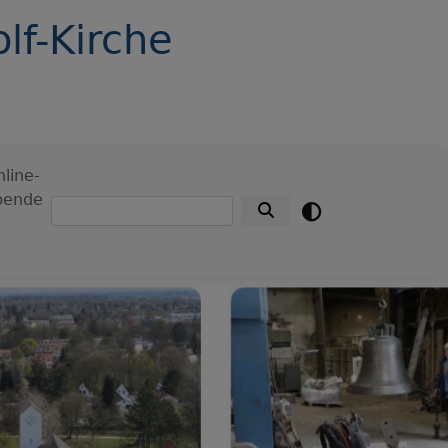
lf-Kirche
line-
pende
Suche