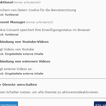
en
Gustav-Adolf-Kirche München Ramersdorf
nktional
(immer erforderlich)
ichern von Daten: Cookie für die Benutzersitzung
ck
:
Funktional
nsent Manager
(immer erforderlich)
kie Consent speichert Ihre Einwilligungsstatus im Browser
ck
:
Funktional
nbindung von Youtube-Videos
gt Videos von Youtube
8. 10 Uhr
ck
:
Eingebettete externe Inhalte
sdienst "Sommerpredigtreihe - Lieder von Paul G
nbindung von externen Videos
 i.R. Michael Göpfert
en
Jesajakirche München
gt externe Videos an.
ck
:
Eingebettete externe Inhalte
le Dienste umschalten
sen Schalter nutzen, um alle Dienste zu aktivieren/deaktivieren.
kzeptieren
Alle a