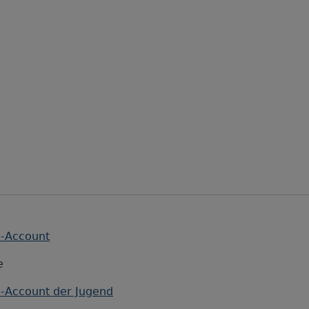
m-Account
e
am-Account der Jugend