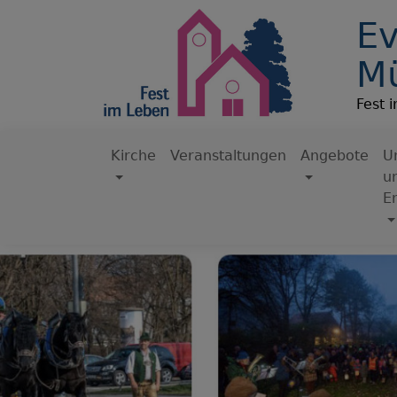
Direkt
Ev
zum
Inhalt
M
Fest 
Kirche
Veranstaltungen
Angebote
U
u
Hauptnavigation
E