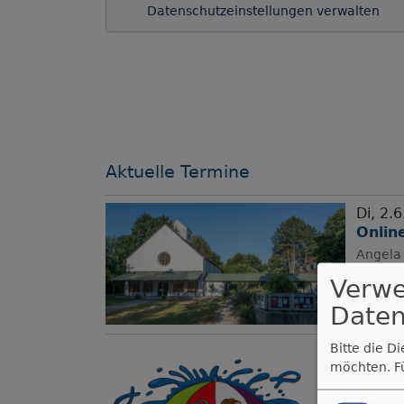
Datenschutzeinstellungen verwalten
Aktuelle Termine
Di, 2.6
Onlin
Angela 
Münch
Verw
Daten
Bitte die D
Mo, 8.6
möchten.
F
Anmel
Angela 