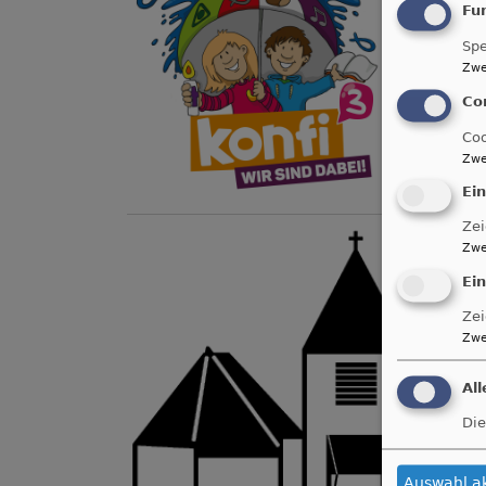
Münch
Fu
Spe
Zwe
Co
Coo
Zwe
Ei
Zei
So, 9.
Zwe
Gotte
Ei
Pfarrer
Münch
Zei
Zwe
Al
Die
Auswahl a