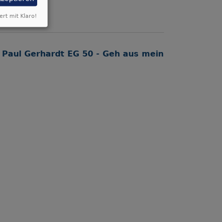
ert mit Klaro!
 Paul Gerhardt EG 50 - Geh aus mein