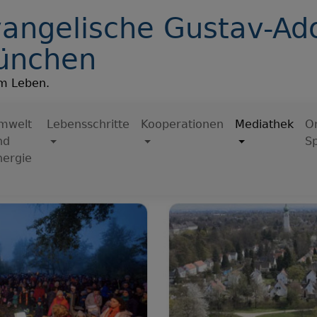
angelische Gustav-Ado
ünchen
im Leben.
mwelt
Lebensschritte
Kooperationen
Mediathek
On
nd
S
nergie