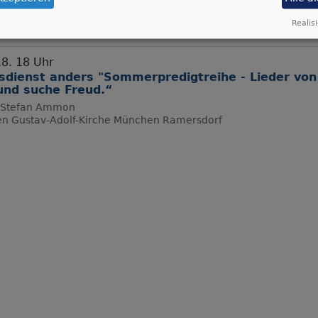
Realisi
.8. 18 Uhr
sdienst anders "Sommerpredigtreihe - Lieder von
und suche Freud.“
r Stefan Ammon
en
Gustav-Adolf-Kirche München Ramersdorf