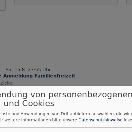
. - Sa, 15.8. 23:55 Uhr
e-Anmeldung Familienfreizeit
Zielke
en
Gustav-Adolf-Kirche München Ramersdorf
endung von personenbezogene
 und Cookies
ienste und Anwendungen von Drittanbietern auswählen, die wir
. - Fr, 25.9.
ür weitere Informationen bitte unsere
Datenschutzhinweise
lese
dung Konfi3
Zielke